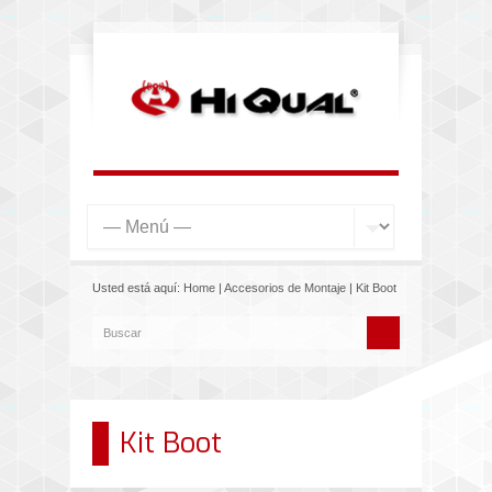
Usted está aquí:
Home
|
Accesorios de Montaje
|
Kit Boot
Kit Boot