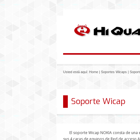
Usted está aquí:
Home
|
Soportes Wicaps
|
Soport
Soporte Wicap
El soporte Wicap NOKIA consta de una e
sus 4 caras de equipos de Red de acceso A