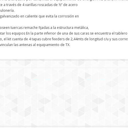
e a través de 4 varillas roscadas de ½” de acero
bulonería.
 galvanizado en caliente que evita la corrosión en
poseen tuercas remache fijadas a la estructura metálica,
ntar los equipos En la parte inferior de una de sus caras se encuentra el table
, el kit cuenta de 4 tapas cubre feeders de 2,44mts de longitud c/u y sus corr
 vinculan las antenas al equipamiento de TX.