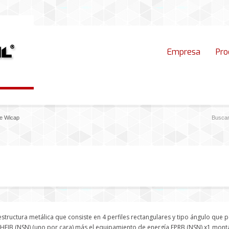
Empresa
Pro
e Wicap
structura metálica que consiste en 4 perfiles rectangulares y tipo ángulo que 
HFIB (NSN) (uno por cara) más el equipamiento de energía FPRB (NSN) x1 monta